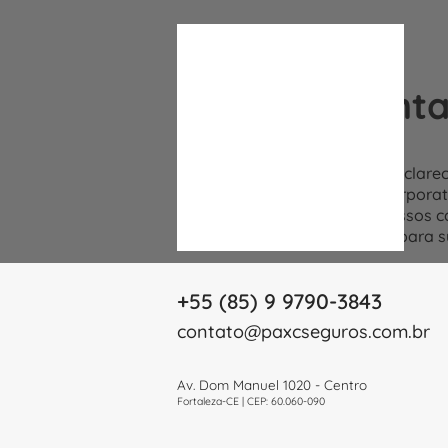
Entre em cont
Estamos à disposição para esclare
planos de seguros e saúde corporat
ou entre em contato pelos nossos c
oferecer as melhores opções para s
+55 (85) 9 9790-3843
contato@paxcseguros.com.br
Av. Dom Manuel 1020 - Centro
Fortaleza-CE | CEP: 60.060-090