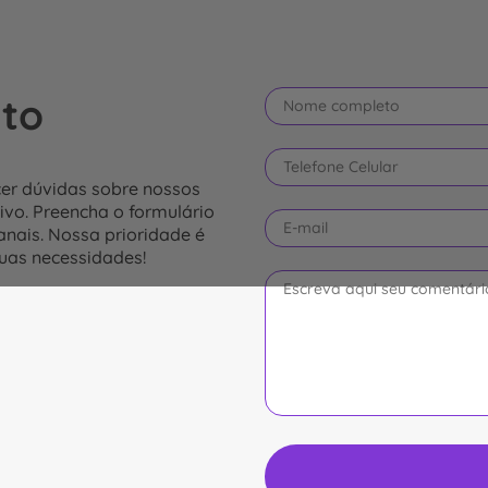
ato
cer dúvidas sobre nossos
ivo. Preencha o formulário
anais. Nossa prioridade é
uas necessidades!